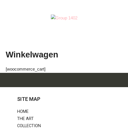
Spring
naar
de
inhoud
Menu
Winkelwagen
[woocommerce_cart]
SITE MAP
HOME
THE ART
COLLECTION