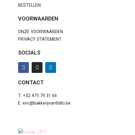
BESTELLEN
VOORWAARDEN
ONZE VOORWAARDEN
PRIVACY STATEMENT
SOCIALS
F
I
L
a
n
i
c
s
n
e
t
k
CONTACT
b
a
e
o
g
d
T: +32 475 79 31 66
o
r
i
k
a
n
E: eric@bakkerijvanthillo.be
m