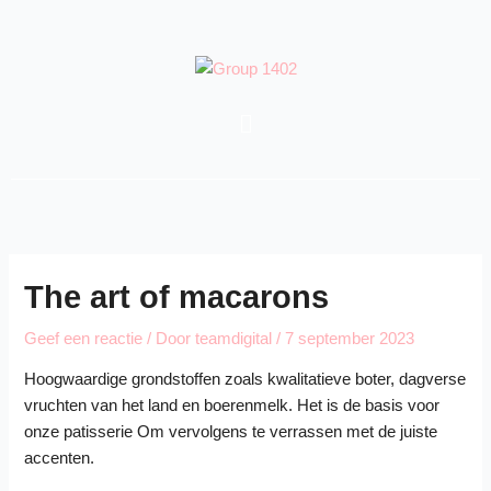
Spring
naar
de
inhoud
Menu
The art of macarons
Geef een reactie
/ Door
teamdigital
/
7 september 2023
Hoogwaardige grondstoffen zoals kwalitatieve boter, dagverse
vruchten van het land en boerenmelk. Het is de basis voor
onze patisserie Om vervolgens te verrassen met de juiste
accenten.